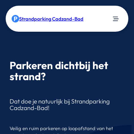
Ga
naar
Strandparking Cadzand-Bad
de
inhoud
Parkeren dichtbij het
strand?
Dat doe je natuurlijk bij Strandparking
Cadzand-Bad!
Veilig en ruim parkeren op loopafstand van het